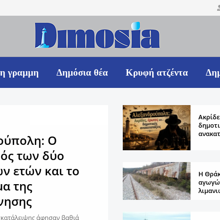
η γραμμη
Δημόσια θέα
Κρυφή ατζέντα
Δημ
Ακρίδε
δημοτι
ανακατ
ούπολη: Ο
ός των δύο
ν ετών και το
Η Θρά
αγωγώ
μα της
λιμανι
νησης
γκατάλειψης άφησαν βαθιά