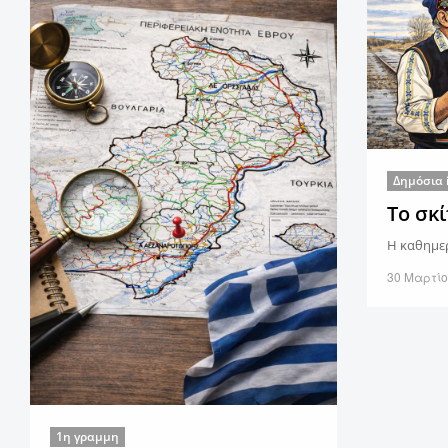
Δημόσια 
Το σκ
Η καθημερ
30 Μαρτίο
1η γραμμη