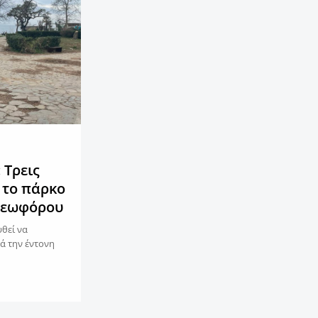
 Τρεις
 το πάρκο
λεωφόρου
θεί να
τά την έντονη