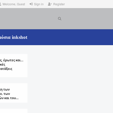
Welcome, Guest
Sign in
Register
όσια inkshot
ς, έρωτες και…
κές
ατάξεις
κη των
ν, των
ών και του…