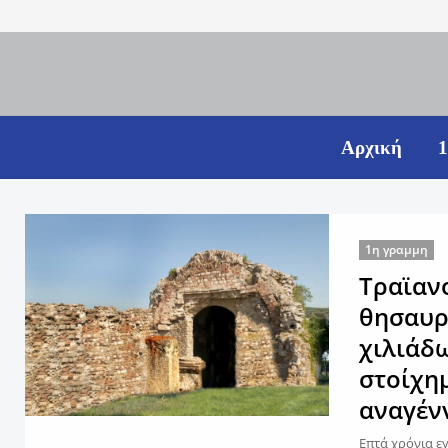
Αρχική
1
1η γραμμη
Τραϊαν
θησαυρ
χιλιάδω
στοίχη
αναγέν
Επτά χρόνια ε