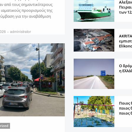
Αλεξαν
αν από τους σημαντικότερους
Πειραι
ι ιαματικούς προορισμούς της
των 12
σύμβαση για την αναβάθμιση
2026
administrator
AKRITA
εμπιστ
Elikon
Ο δρόμ
η Ελλά
Ποιος 
ποιος 
ποιος 
rized