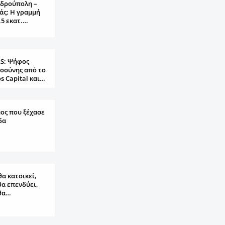
δρούπολη –
άς: Η γραμμή
,5 εκατ.…
S: Ψήφος
οσύνης από το
os Capital και…
ος που ξέχασε
δα
θα κατοικεί,
θα επενδύει,
θα…