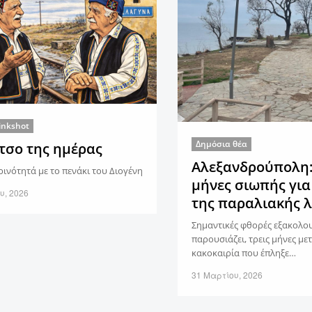
inkshot
Δημόσια θέα
ίτσο της ημέρας
Αλεξανδρούπολη:
ινότητά με το πενάκι του Διογένη
μήνες σιωπής για
υ, 2026
της παραλιακής 
Σημαντικές φθορές εξακολου
παρουσιάζει, τρεις μήνες με
κακοκαιρία που έπληξε…
31 Μαρτίου, 2026