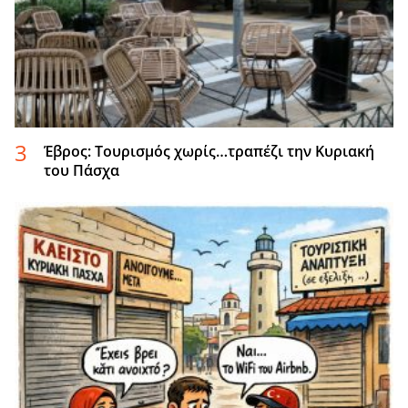
Έβρος: Τουρισμός χωρίς…τραπέζι την Κυριακή
του Πάσχα