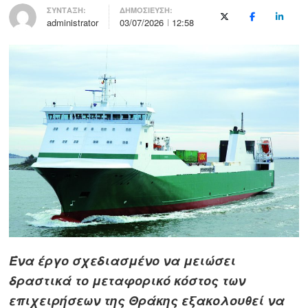
Author
ΣΥΝΤΑΞΗ:
ΔΗΜΟΣΙΕΥΣΗ:
X (Twitter)
Facebook
LinkedI
administrator
03/07/2026
12:58
Ένα έργο σχεδιασμένο να μειώσει
δραστικά το μεταφορικό κόστος των
επιχειρήσεων της Θράκης εξακολουθεί να